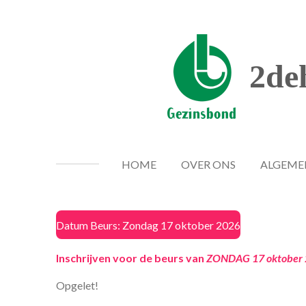
Ga
direct
naar
de
2de
hoofdinhoud
HOME
OVER ONS
ALGEME
Datum Beurs: Zondag 17 oktober 2026
Inschrijven voor de beurs van
ZONDAG 17 oktober 2
Opgelet!